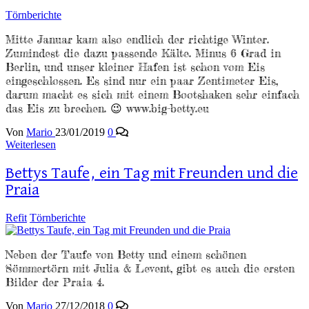
Törnberichte
Mitte Januar kam also endlich der richtige Winter.
Zumindest die dazu passende Kälte. Minus 6 Grad in
Berlin, und unser kleiner Hafen ist schon vom Eis
eingeschlossen. Es sind nur ein paar Zentimeter Eis,
darum macht es sich mit einem Bootshaken sehr einfach
das Eis zu brechen. 😉 www.big-betty.eu
Von
Mario
23/01/2019
0
Weiterlesen
Bettys Taufe, ein Tag mit Freunden und die
Praia
Refit
Törnberichte
Neben der Taufe von Betty und einem schönen
Sömmertörn mit Julia & Levent, gibt es auch die ersten
Bilder der Praia 4.
Von
Mario
27/12/2018
0