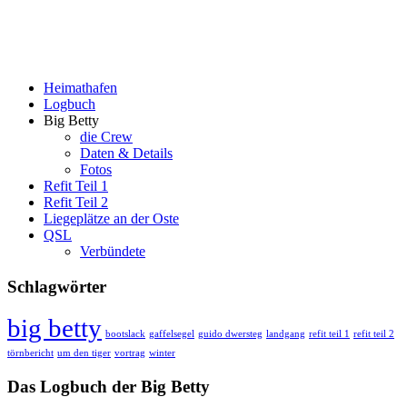
Big Bettys Life
————– Ein 20 Fuß Gaffel-Segler sticht in See ————–
Heimathafen
Logbuch
Big Betty
die Crew
Daten & Details
Fotos
Refit Teil 1
Refit Teil 2
Liegeplätze an der Oste
QSL
Verbündete
Schlagwörter
big betty
bootslack
gaffelsegel
guido dwersteg
landgang
refit teil 1
refit teil 2
törnbericht
um den tiger
vortrag
winter
Das Logbuch der Big Betty