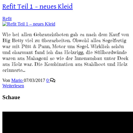
Refit Teil 1 – neues Kleid
Refit
Wie bei allen Gebrauchtboten gab es nach dem Kauf von
Big Betty viel zu überarbeiten. Obwohl alles Segelfertig
war mit Pütt & Pann, Motor uns Segel. Wirklich schön
und charmant fand ich das Holzrigg, die Süllbordwände
waren aus Mahagoni so wie der Innenausbau unter Deck
aus Holz war. Die Kombination aus Stahlboot und Holz
erinnerte…
Von
Mario
07/03/2017
0
Weiterlesen
Schaue